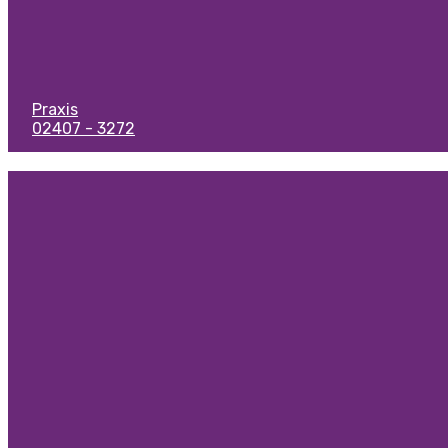
Praxis
02407 - 3272
best free html templates